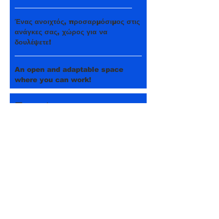
Ένας ανοιχτός, προσαρμόσιμος στις
ανάγκες σας, χώρος για να
δουλέψετε!
An open and adaptable space
where you can work!
Events
Ένας ανοιχτός, προσαρμόσιμος στις
ανάγκες σας, χώρος για να
δουλέψετε!
An open and adaptable space
where you can work!