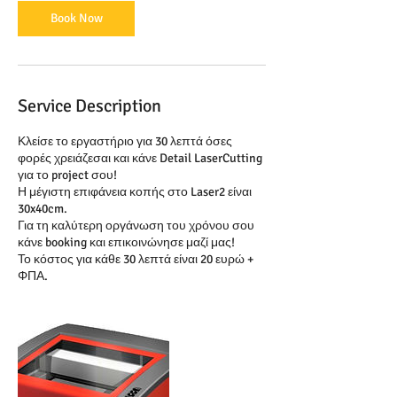
n
Book Now
Service Description
Κλείσε το εργαστήριο για 30 λεπτά όσες
φορές χρειάζεσαι και κάνε Detail LaserCutting
για το project σου!
Η μέγιστη επιφάνεια κοπής στο Laser2 είναι
30x40cm.
Για τη καλύτερη οργάνωση του χρόνου σου
κάνε booking και επικοινώνησε μαζί μας!
Το κόστος για κάθε 30 λεπτά είναι 20 ευρώ +
ΦΠΑ.