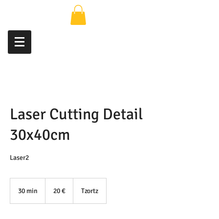
Laser Cutting Detail
30x40cm
Laser2
20
ευρώ
30 min
3
20 €
Tzortz
0
m
i