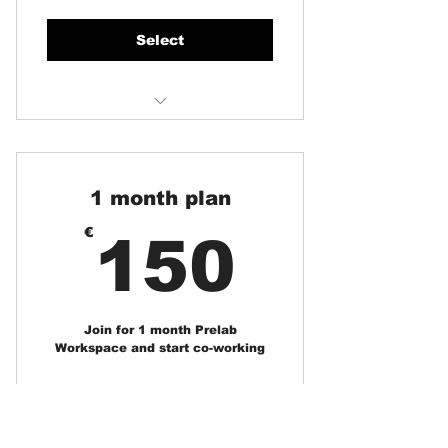
Select
Flexible or stable open co-
working space
student offer 50% off
1 month plan
150€
€
150
Join for 1 month Prelab
Workspace and start co-working
Select