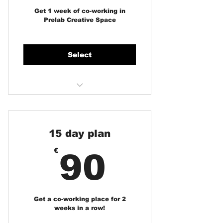
Get 1 week of co-working in
Prelab Creative Space
Select
Flexible or stable open co-
working space
student offer 50% off
15 day plan
90€
€
90
Get a co-working place for 2
weeks in a row!