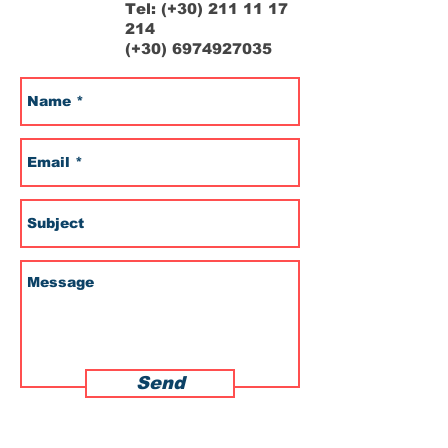
Tel: (+30)
211 11 17
214
(+30)
6974927035
Send